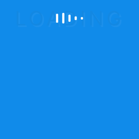
Y.O.L.O dolor sit amet, consectetuer
adipiscing elit, sed diam nonummy
nibh euismod tincidunt ut laoreet
dolore. Phasellus viverra nulla ut
metus varius
laoreet. Quisque rutrum. Aenean
imperdiet. Etiam ultricies nisi vel
augue. Curabitur ullamcorper ultricies
nisi.
Nam eget dui. Etiam rhoncus.
Alisa
Milano & John Beckham
Client: Milane
Fashion Industry
Daniel Craig
Associate
Asst Manager
TYPE 8